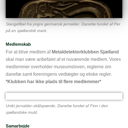
Slangefibel fra yngre germansk jernalder. Danefæ fundet af Per
på en sjællandsk mark.
Medlemskab
For at blive medlem af
Metaldetektorklubben Sjælland
skal man være anbefalet af et nuværende medlem. Vores
medlemmer overholder museumsloven, reglerne om
danefæ samt foreningens vedtægter og etiske regler.
*Klubben har ikke plads til flere medlemmer*
Unikt jernalder-skålspænde. Danefæ fundet af Finn i den
sjællandske muld.
Samarbejde