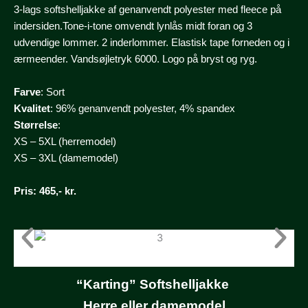
3-lags softshelljakke af genanvendt polyester med fleece på
indersiden.Tone-i-tone omvendt lynlås midt foran og 3
udvendige lommer. 2 inderlommer. Elastisk tape forneden og i
ærmeender. Vandsøjletryk 6000. Logo på bryst og ryg.
Farve
: Sort
Kvalitet
: 96% genanvendt polyester, 4% spandex
Størrelse
:
XS – 5XL (herremodel)
XS – 3XL (damemodel)
Pris
: 465,- kr.
“Karting” Softshelljakke
Herre eller damemodel