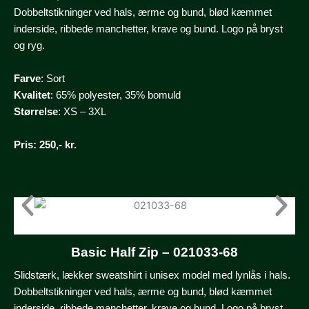
Dobbeltstikninger ved hals, ærme og bund, blød kæmmet
inderside, ribbede manchetter, krave og bund. Logo på bryst
og ryg.
Farve
: Sort
Kvalitet
: 65% polyester, 35% bomuld
Størrelse
: XS – 3XL
Pris
: 250,- kr.
Basic Half Zip – 021033-68
Slidstærk, lækker sweatshirt i unisex model med lynlås i hals.
Dobbeltstikninger ved hals, ærme og bund, blød kæmmet
inderside, ribbede manchetter, krave og bund. Logo på bryst